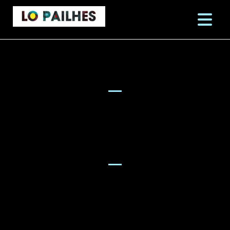
CONCERTS
CONCERT À
L’EMBARQU’ADHERE –