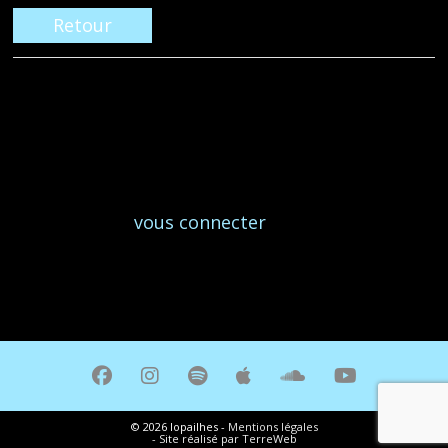
Retour
LAISSER UN COMMENTAIRE
Vous devez
vous connecter
pour publier un
commentaire.
© 2026 lopailhes -
Mentions légales
-
Site réalisé par
TerreWeb