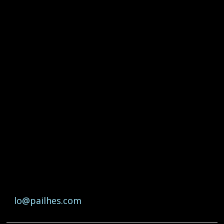
LORGUES
20 septembre 2019
20 h 00 min
Lorgues
Concert de Lo Pailhes à l’Embarqu’adhere
Des chansons exceptionnelles de son nouvel
Album Echos
L’Embarqu’adhere – 2 place
Antrechaus, 83510 Lorgues
Entrée libre
Informez de votre venue en envoyant un mail
à
lo@pailhes.com