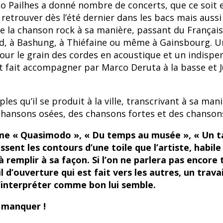
 Pailhes a donné nombre de concerts, que ce soit en
e retrouver dès l’été dernier dans les bacs mais aus
ive la chanson rock à sa manière, passant du Français 
eed, à Bashung, à Thiéfaine ou même à Gainsbourg. U
our le grain des cordes en acoustique et un indispen
 s’est fait accompagner par Marco Deruta à la basse et J
es qu’il se produit à la ville, transcrivant à sa ma
 chansons osées, des chansons fortes et des chanso
me « Quasimodo », « Du temps au musée », « Un ta
sent les contours d’une toile que l’artiste, habile
à remplir à sa façon. Si l’on ne parlera pas encore
 d’ouverture qui est fait vers les autres, un trava
l’interpréter comme bon lui semble.
 manquer !