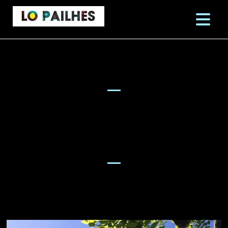
ALBUMS
Des feuilles blanches