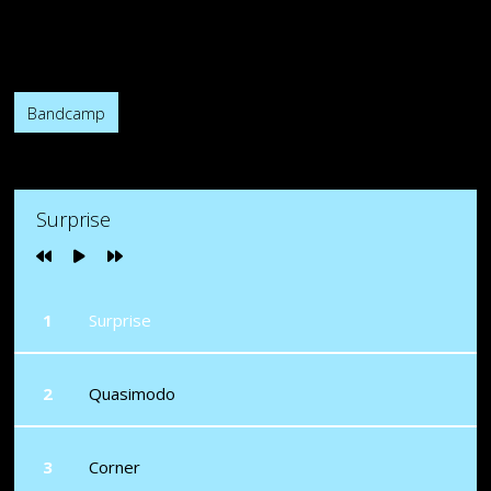
Release Date:
21 juin 2016
Available now on:
Bandcamp
Surprise
Surprise
Quasimodo
Corner