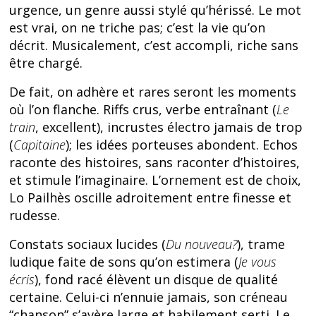
urgence, un genre aussi stylé qu’hérissé. Le mot
est vrai, on ne triche pas; c’est la vie qu’on
décrit. Musicalement, c’est accompli, riche sans
être chargé.
De fait, on adhère et rares seront les moments
où l’on flanche. Riffs crus, verbe entraînant (
Le
train
, excellent), incrustes électro jamais de trop
(
Capitaine
); les idées porteuses abondent. Echos
raconte des histoires, sans raconter d’histoires,
et stimule l’imaginaire. L’ornement est de choix,
Lo Pailhès oscille adroitement entre finesse et
rudesse.
Constats sociaux lucides (
Du nouveau?
), trame
ludique faite de sons qu’on estimera (
Je vous
écris
), fond racé élèvent un disque de qualité
certaine. Celui-ci n’ennuie jamais, son créneau
“chanson” s’avère large et habilement serti. Le